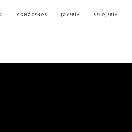
IO
CONÓCENOS
JOYERÍA
RELOJERÍA