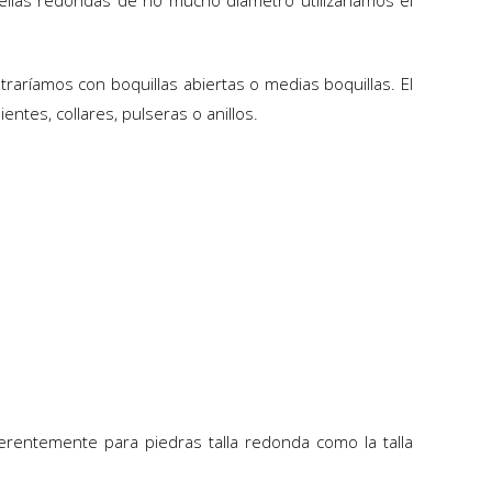
uellas redondas de no mucho diámetro utilizaríamos el
raríamos con boquillas abiertas o medias boquillas. El
ntes, collares, pulseras o anillos.
ferentemente para piedras talla redonda como la talla