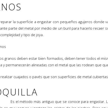
ANOS
reparar la superficie a engastar con pequeños agujeros donde va
ante parte del metal por medio de un buril para hacerlo recaer so
omplejidad y tipo de joya.
anos
los granos deben estar bien formados, deben tener todos el mi
ura y permanecerán alineadas con el metal que las rodean que queda
realizar cuajados o pavés que son superficies de metal cubierta
OQUILLA
Es el método más antiguo que se conoce para engastar. L