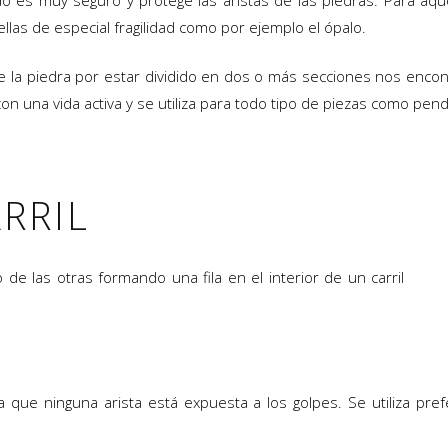
o es muy seguro y protege las aristas de las piedras. Para aq
las de especial fragilidad como por ejemplo el ópalo.
de la piedra por estar dividido en dos o más secciones nos encont
una vida activa y se utiliza para todo tipo de piezas como pendie
.
RRIL
 de las otras formando una fila en el interior de un carril
que ninguna arista está expuesta a los golpes. Se utiliza pre