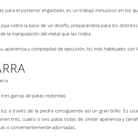
s para el posterior engastado, es un trabajo minucioso en los que 
la joya sobre la base de un diseño, preparándola para los distint
de la manipulación del metal que las rodea.
u apariencia y complejidad de ejecución, los más habituales son
ARRA
arra.
n tres garras de patas redondas
z a través de la piedra consiguiendo así un gran brillo. Es u
s tienen tres, cuatro o seis patas todas de similar apariencia y
lisas o convenientemente adornadas.