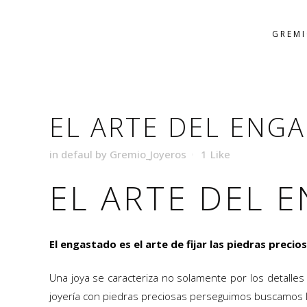
GREM
EL 
EL ARTE DEL ENG
in
defaul
by
Gremio_Joyeros
1
Like
EL ARTE DEL 
El engastado es el arte de fijar las piedras prec
Una joya se caracteriza no solamente por los detalle
joyería con piedras preciosas perseguimos buscamos la 