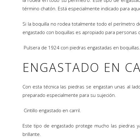
la rodea en todo su perímetro. Este tipo de engastad
término chatón. Está especialmente indicado para aquel
Si la boquilla no rodea totalmente todo el perímetro 
engastado con boquillas es apropiado para personas con 
Pulsera de 1924 con piedras engastadas en boquillas
ENGASTADO EN CA
Con esta técnica las piedras se engastan unas al lado
preparado especialmente para su sujeción.
Cintillo engastado en carril.
Este tipo de engastado protege mucho las piedras ya 
brillante.