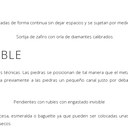
adas de forma continua sin dejar espacios y se sujetan por medi
Sortija de zafiro con orla de diamantes calibrados
IBLE
las técnicas. Las piedras se posicionan de tal manera que el me
za previamente a las piedras un pequeño canal justo por debaj
Pendientes con rubíes con engastado invisible
ncesa, esmeralda o baguette ya que pueden ser colocadas unas 
uecos.